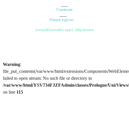
Главная
Наши курсы
очный/онлайн курс обучения
Warning
:
file_put_contents(/var/www/html/extensions/Components/WebElemen
failed to open stream: No such file or directory in
/var/www/html/YSV734FJZFAdmin/classes/Prologue/Uni/View
on line
115