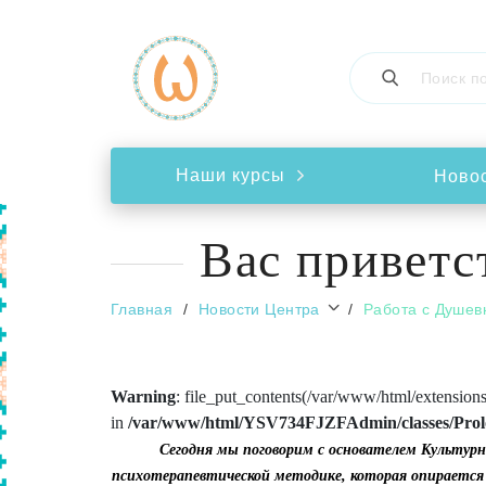
Наши курсы
Ново
Вас привет
Главная
Новости Центра
Работа с Душев
Warning
: file_put_contents(/var/www/html/extension
in
/var/www/html/YSV734FJZFAdmin/classes/Pro
Сегодня мы поговорим с основателем Культурно
психотерапевтической методике, которая опирается