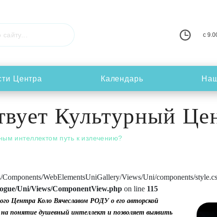
с 9.0
сти Центра
Календарь
Наш
ствует Культурный Ц
ным интеллектом путь к излечению?
s/Components/WebElementsUniGallery/Views/Uni/components/style.css.ph
logue/Uni/Views/ComponentView.php
on line
115
го Центра Коло Вячеславом РОДУ о его авторской
 на понятие душевный интеллект и позволяет выявить